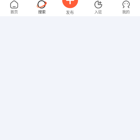
刘女士
3000-4000元
08-03
不限区域
全职
大专
首页
搜索
入驻
我的
发布
教师
张女士
4000-5000元
08-03
不限区域
全职
大专
招聘信息
求职简历
财务/会计
张女士
3000-4000元
08-03
不限区域
全职
大专
文员
温女士
4000-5000元
08-03
不限区域
全职
大专