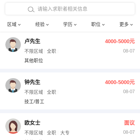
在校学生工作经验
本科
行政后勤
建筑装潢
确定
区域
经验
学历
职位
更多
三年以上工作经验
硕士
销售岗位
教师
卢先生
4000-5000元
四年以上工作经验
博士
文员
护士
08-07
不限区域
全职
五年以上工作经验
财务会计
传单派发
其他职位
十年以上工作经验
超市零售
促销导购
钟先生
4000-5000元
网络IT
保健按摩
08-07
不限区域
全职
技工/普工
快递员
前台接待
收银员
技术员/工程师
欧女士
面议
08-07
水电/机修
部门经理
不限区域
全职
大专